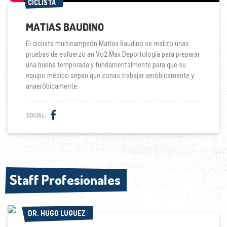
CICLISTA
CICLISTA
MATIAS BAUDINO
El ciclista multicampeón Matías Baudino se realizo unas
pruebas de esfuerzo en Vo2 Max Deportología para preparar
una buena temporada y fundamentalmente para que su
equipo médico sepan que zonas trabajar aeróbicamente y
anaeróbicamente.
SOCIAL:
Staff Profesionales
Staff Profesionales
DR. HUGO LUQUEZ
DR. HUGO LUQUEZ