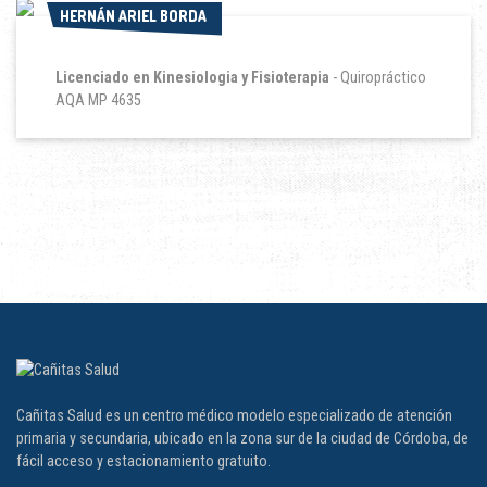
HERNÁN ARIEL BORDA
HERNÁN ARIEL BORDA
Licenciado en Kinesiologia y Fisioterapia
- Quiropráctico
AQA MP 4635
Cañitas Salud es un centro médico modelo especializado de atención
primaria y secundaria, ubicado en la zona sur de la ciudad de Córdoba, de
fácil acceso y estacionamiento gratuito.