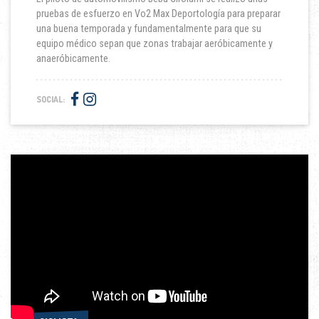
pruebas de esfuerzo en Vo2 Max Deportología para preparar
una buena temporada y fundamentalmente para que su
equipo médico sepan que zonas trabajar aeróbicamente y
anaeróbicamente.
SOCIAL: