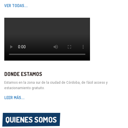
VER TODAS...
DONDE ESTAMOS
Estamos en la zona sur de la ciudad de Córdoba, de fácil acceso y
estacionamiento gratuito.
LEER MÁS...
QUIENES SOMOS
QUIENES SOMOS