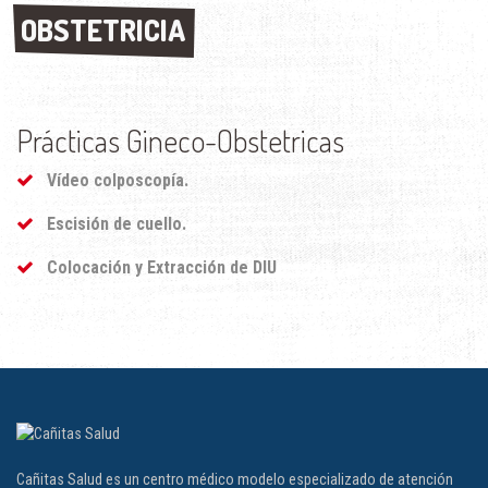
OBSTETRICIA
OBSTETRICIA
Prácticas Gineco-Obstetricas
Vídeo colposcopía.
Escisión de cuello.
Colocación y Extracción de DIU
Cañitas Salud es un centro médico modelo especializado de atención