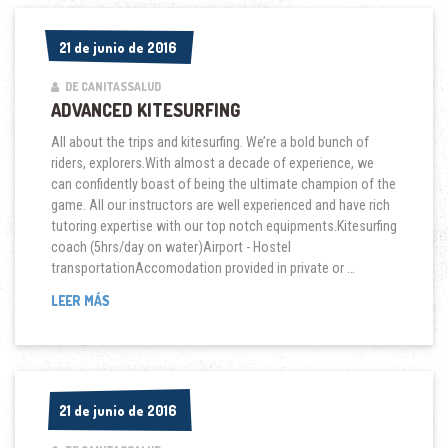
21 de junio de 2016
21 de junio de 2016
DE CANITASSALUD
ADVANCED KITESURFING
All about the trips and kitesurfing. We’re a bold bunch of
riders, explorers.With almost a decade of experience, we
can confidently boast of being the ultimate champion of the
game. All our instructors are well experienced and have rich
tutoring expertise with our top notch equipments.Kitesurfing
coach (5hrs/day on water)Airport - Hostel
transportationAccomodation provided in private or …
ADVANCED
LEER MÁS
KITESURFING
21 de junio de 2016
21 de junio de 2016