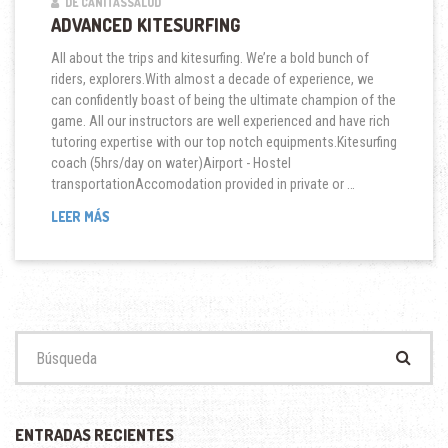
DE CANITASSALUD
ADVANCED KITESURFING
All about the trips and kitesurfing. We’re a bold bunch of
riders, explorers.With almost a decade of experience, we
can confidently boast of being the ultimate champion of the
game. All our instructors are well experienced and have rich
tutoring expertise with our top notch equipments.Kitesurfing
coach (5hrs/day on water)Airport - Hostel
transportationAccomodation provided in private or …
ADVANCED
LEER MÁS
KITESURFING
Buscar:
ENTRADAS RECIENTES